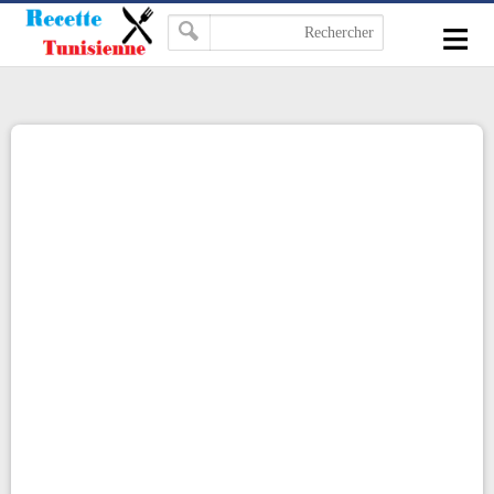
-->
≡