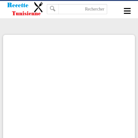
-->
≡