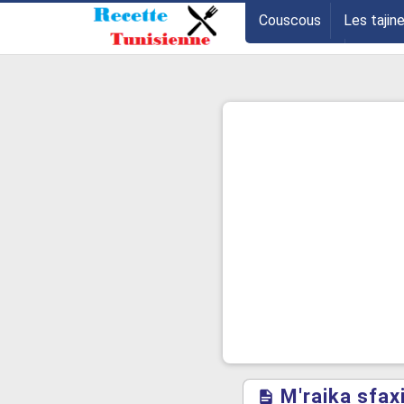
-->
Couscous
Les tajin
Les entrées
Astuce
M'raika sfax