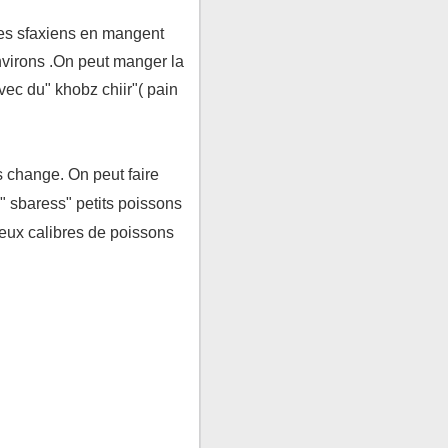
.Les sfaxiens en mangent
environs .On peut manger la
ec du" khobz chiir"( pain
s change. On peut faire
" sbaress" petits poissons
 deux calibres de poissons