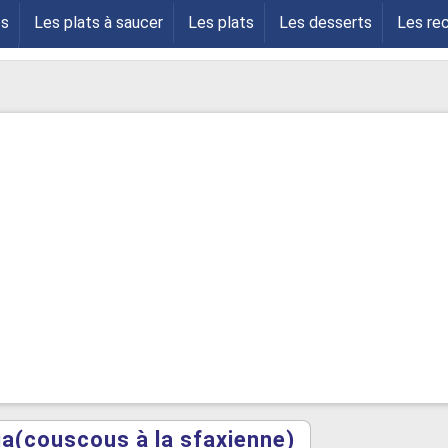
es
Les plats à saucer
Les plats
Les desserts
Les re
s
ia(couscous à la sfaxienne)