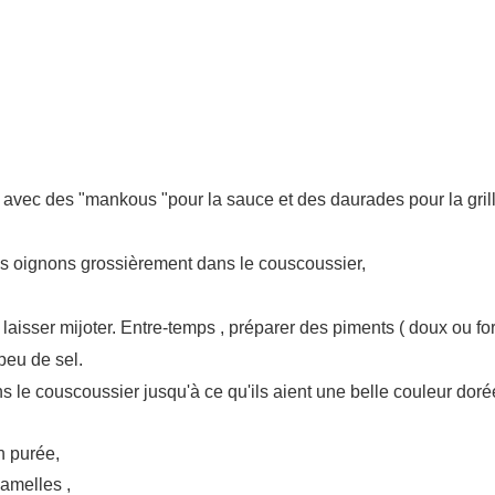
e avec des "mankous "pour la sauce et des daurades pour la gril
 oignons grossièrement dans le couscoussier,
t laisser mijoter. Entre-temps , préparer des piments ( doux ou fo
peu de sel.
ns le couscoussier jusqu'à ce qu'ils aient une belle couleur dor
n purée,
lamelles ,