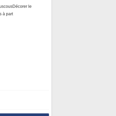
ouscousDécorer le
s à part