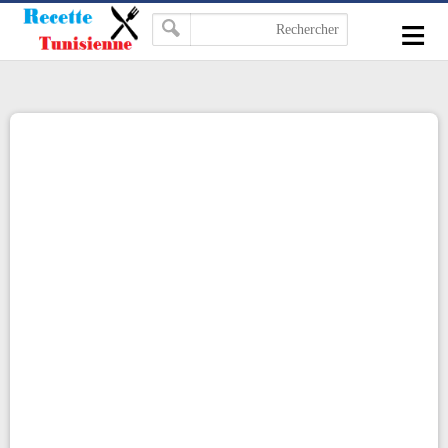
-->
≡