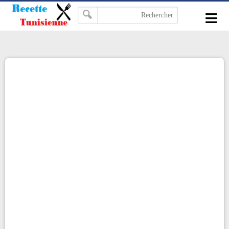
-->
≡