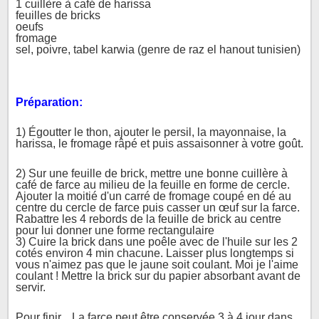
1 cuillère à café de harissa

feuilles de bricks

oeufs

fromage 

sel, poivre, tabel karwia (genre de raz el hanout tunisien)
Préparation:
1) Égoutter le thon, ajouter le persil, la mayonnaise, la 
harissa, le fromage râpé et puis assaisonner à votre goût. 
2) Sur une feuille de brick, mettre une bonne cuillère à 
café de farce au milieu de la feuille en forme de cercle.

Ajouter la moitié d'un carré de fromage coupé en dé au 
centre du cercle de farce puis casser un œuf sur la farce. 
Rabattre les 4 rebords de la feuille de brick au centre 
pour lui donner une forme rectangulaire

3) Cuire la brick dans une poêle avec de l'huile sur les 2 
cotés environ 4 min chacune. Laisser plus longtemps si 
vous n'aimez pas que le jaune soit coulant. Moi je l'aime 
coulant ! Mettre la brick sur du papier absorbant avant de 
servir. 
Pour finir... La farce peut être conservée 3 à 4 jour dans 