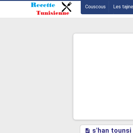
-->
Couscous
Les tajin
Les entrées
Astuce
s'han tounsi 