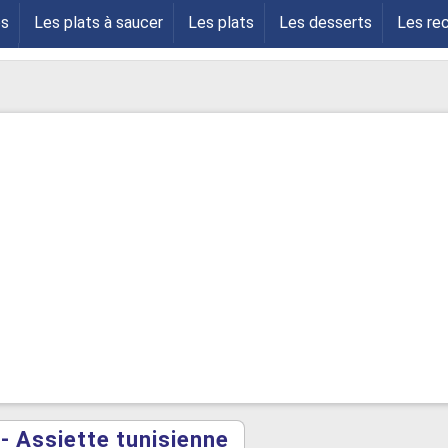
es
Les plats à saucer
Les plats
Les desserts
Les re
s
- Assiette tunisienne