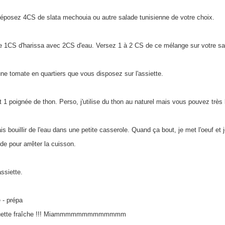
 déposez 4CS de slata mechouia ou autre salade tunisienne de votre choix.
 1CS d'harissa avec 2CS d'eau. Versez 1 à 2 CS de ce mélange sur votre sa
e tomate en quartiers que vous disposez sur l'assiette.
 1 poignée de thon. Perso, j'utilise du thon au naturel mais vous pouvez très bie
ais bouillir de l'eau dans une petite casserole. Quand ça bout, je met l'oeuf e
de pour arrêter la cuisson.
assiette.
e - prépa
aguette fraîche !!! Miammmmmmmmmmmmm