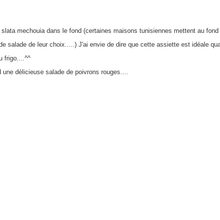
 slata mechouia dans le fond (certaines maisons tunisiennes mettent au fond 
de salade de leur choix.....) J'ai envie de dire que cette assiette est id
éale qua
 frigo....^^
d une délicieuse salade de poivrons rouges....