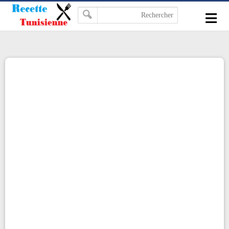
-->
≡