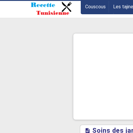
-->
Couscous
Les tajin
Les entrées
Astuce
Soins des ja