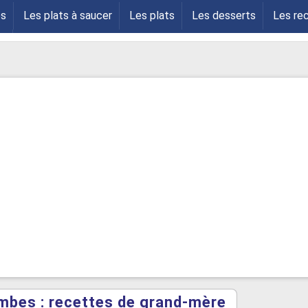
es
Les plats à saucer
Les plats
Les desserts
Les re
s
mbes : recettes de grand-mère