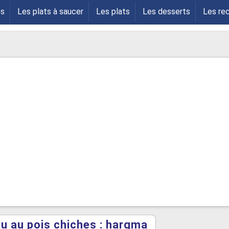
es
Les plats à saucer
Les plats
Les desserts
Les re
s
u au pois chiches : hargma