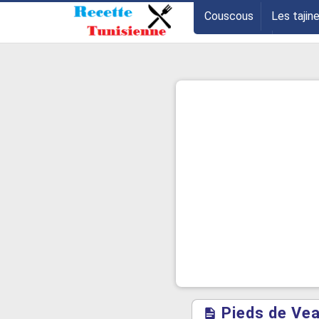
-->
Couscous
Les tajin
Les entrées
Astuce
Pieds de Vea