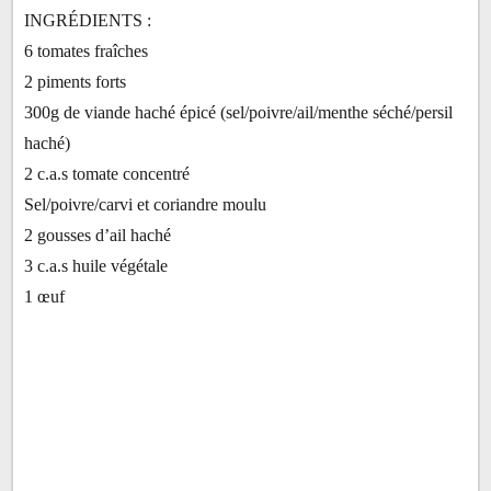
INGRÉDIENTS :
6 tomates fraîches
2 piments forts
300g de viande haché épicé (sel/poivre/ail/menthe séché/persil
haché)
2 c.a.s tomate concentré
Sel/poivre/carvi et coriandre moulu
2 gousses d’ail haché
3 c.a.s huile végétale
1 œuf