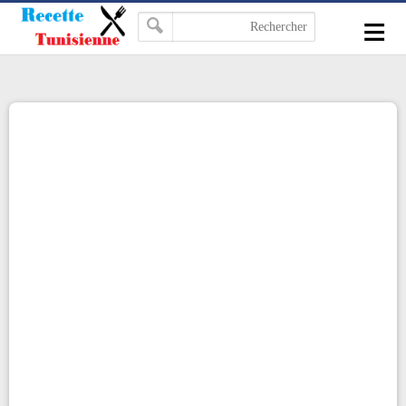
-->
≡