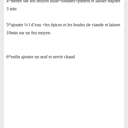
4*mettre sur feu moyen huile+tomates+piment et laisser mijoter
3 min
5*ajouter ¼ l d’eau +les épices et les boules de viande et laisser
10min sur un feu moyen
6*enfin ajouter un œuf et servir chaud