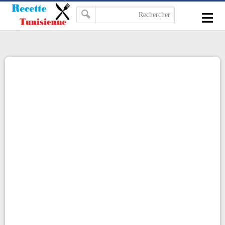
-->
≡