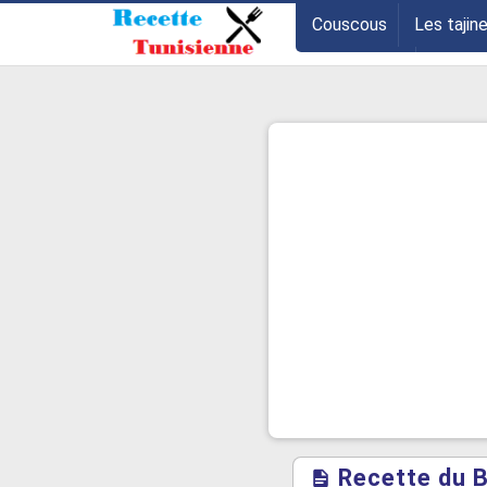
-->
Couscous
Les tajin
Les entrées
Astuce
Recette du B