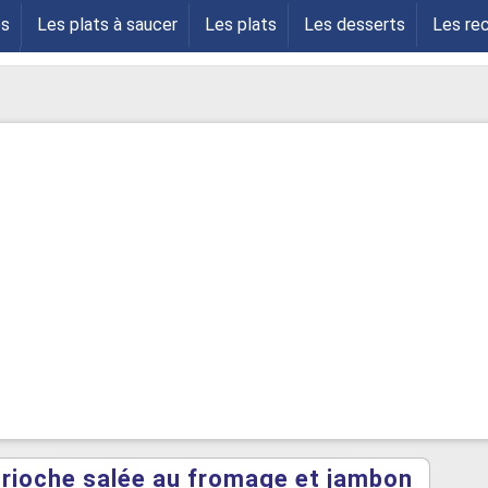
es
Les plats à saucer
Les plats
Les desserts
Les re
s
rioche salée au fromage et jambon