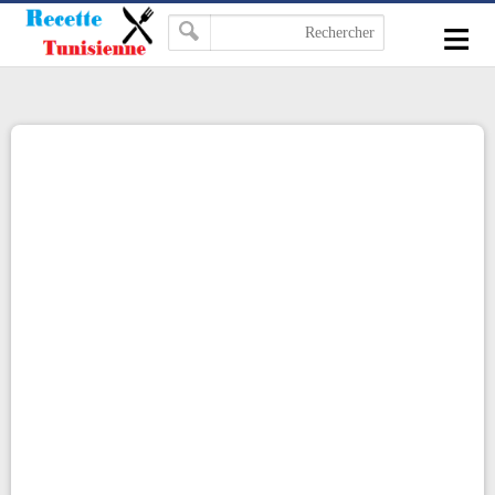
-->
≡