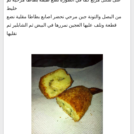
خليط
من البصل والتونة جبن مرحي نحضر اصابع بطاطا مقلية نضع
قطعة ونلف عليها العجين نمررها في البيض ثم الشابلير ثم
نقليها