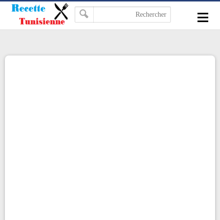
-->
≡