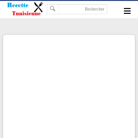
-->
≡