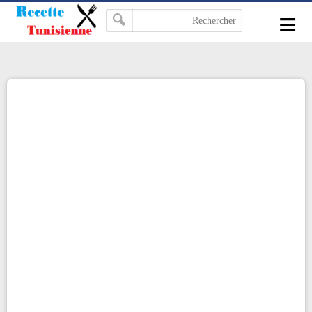
-->
≡