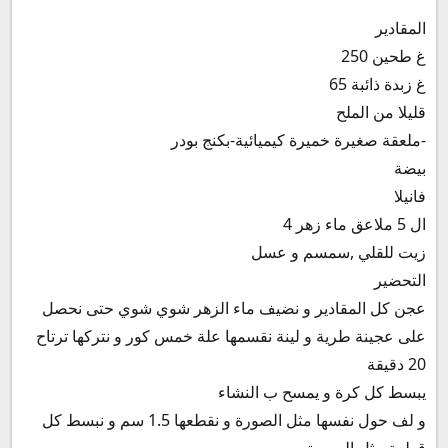
المقادير
250 غ طحين
65 غ زبدة ذائبة
قليلا من الملح
ملعقة صغيرة خميرة كيميائية-بكنج بودر-
بيضة
فانيلا
4 ال 5 ملاعق ماء زهر
زيت للقلي ,سمسم و عسل
التحضير
عجن كل المقادير و نضيف ماء الزهر شوي شوي حتى نحصل
على عجينة طرية و لينة نقسمها علة خمس كور و نتركها ترتاح
20 دقيقة
يبسط كل كرة و يمسح ب النشاء
و لف حول نفسها مثل الصورة و نقطعها 1.5 سم و نبسط كل
قطعة مثل الصورة