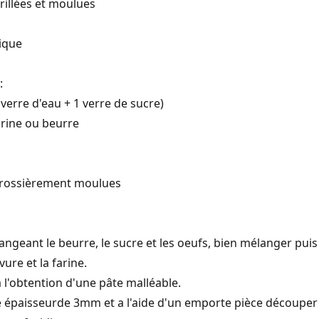
rillées et moulues
mique
:
1verre d'eau + 1 verre de sucre)
rine ou beurre
 grossièrement moulues
angeant le beurre, le sucre et les oeufs, bien mélanger puis
vure et la farine.
'à l'obtention d'une pâte malléable.
ne épaisseurde 3mm et a l'aide d'un emporte pièce découper