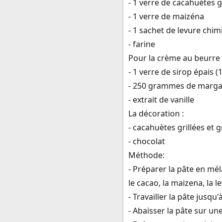
- 1 verre de cacahuètes g
- 1 verre de maizéna
- 1 sachet de levure chi
- farine
Pour la crème au beurre 
- 1 verre de sirop épais (
- 250 grammes de marga
- extrait de vanille
La décoration :
- cacahuètes grillées et
- chocolat
Méthode:
- Préparer la pâte en mél
le cacao, la maizena, la le
- Travailler la pâte jusqu
- Abaisser la pâte sur u