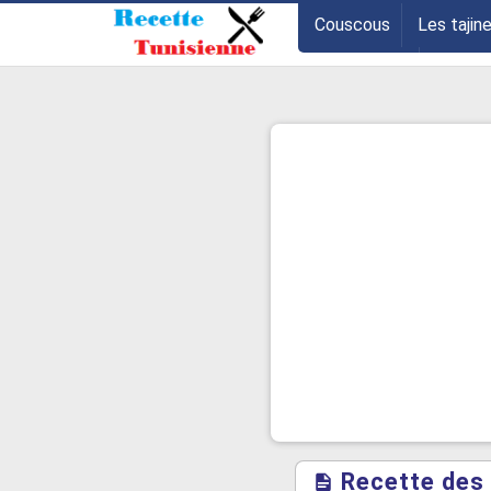
-->
Couscous
Les tajin
Les entrées
Astuce
Recette des