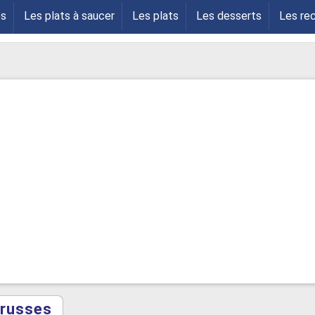
es
Les plats à saucer
Les plats
Les desserts
Les re
s
 russes