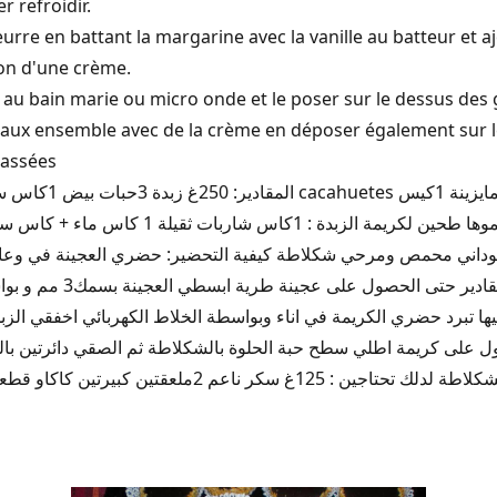
er refroidir.
eurre en battant la margarine avec la vanille au batteur et
on d'une crème.
t au bain marie ou micro onde et le poser sur le dessus des
teaux ensemble avec de la crème en déposer également sur 
cassées
داني محمص ومرحي شكلاطة كيفية التحضير: حضري العجينة في وعاء 
البيض ثم اضيفي بقية المقا
ها تبرد حضري الكريمة في اناء وبواسطة الخلاط الكهربائي اخفقي الزبدة
ل على كريمة اطلي سطح حبة الحلوة بالشكلاطة ثم الصقي دائرتين بالكر
م 2ملعقتين كبيرتين كاكاو قطعة صغيرة زبدة 10غ و3 ملاعق