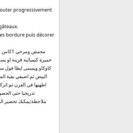
 ajouter progressivement
 gâteaux.
les bordure puis décorer
كاوكاو ويسمى ايظا فول سو
اطهيها في الفرن ثم اتركي
تدريجيا حتى الحصو
ملاحظة:يمكنك تحضير الشكلاطة لدلك تحتاجين : 125غ سكر ناع