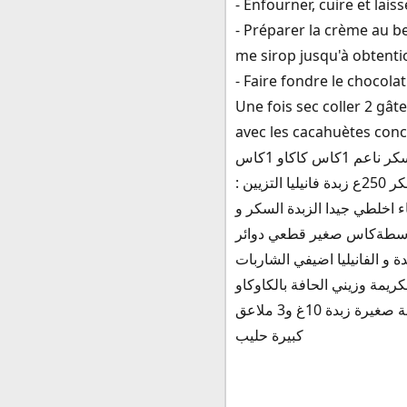
- Enfourner, cuire et laiss
- Préparer la crème au b
me sirop jusqu'à obtenti
- Faire fondre le chocola
Une fois sec coller 2 gâ
avec les cacahuètes con
المقادير: 250غ زبدة 3حبات بيض 1كاس سكر ناعم 1كاس كاكاو 1كاس cacahuetes محمص ومرحي 1كاس مايزينة 1كيس
خميرة كيميائية فرينة او يسموها طحين لكريمة الزبدة : 1كاس شاربات ثقيلة 1 كاس ماء + كاس سكر 250ع زبدة فانيليا التزيين :
اخلطي جيدا الزبدة السكر و
دير حتى الحصول على عجينة طرية ابسطي العجينة بسمك3 مم و بواسطةكاس صغير قطعي دوائر
 و الفانيليا اضيفي الشاربات
يمة وزيني الحافة بالكاوكاو
كبيرة حليب