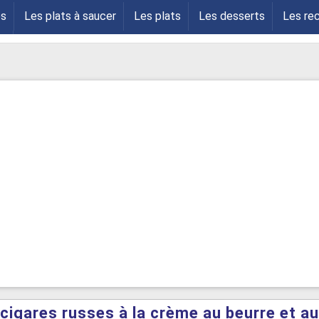
es
Les plats à saucer
Les plats
Les desserts
Les re
s
cigares russes à la crème au beurre et a