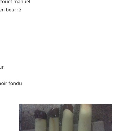
u fouet manuel
ien beurré
ur
noir fondu