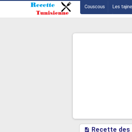
-->
Couscous
Les tajin
Les entrées
Astuce
Recette des 