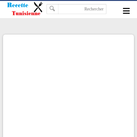
-->
≡