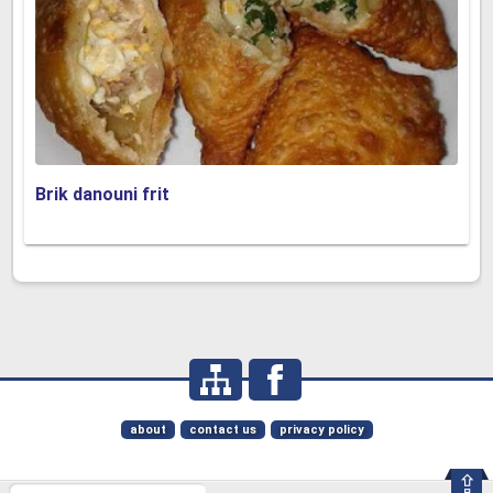
Brik danouni frit
about
contact us
privacy policy
⇪