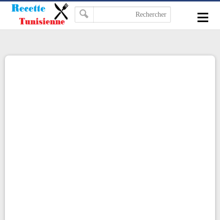
-->
≡