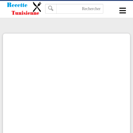
-->
≡