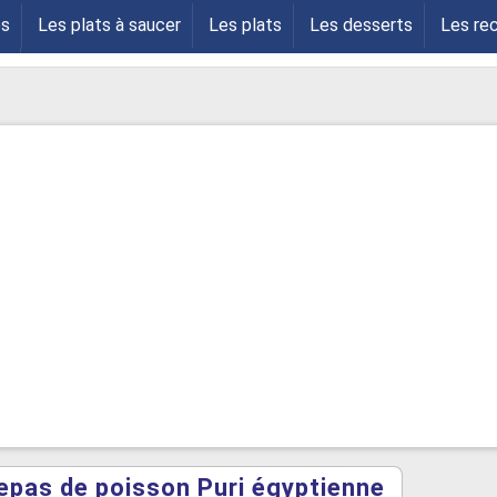
es
Les plats à saucer
Les plats
Les desserts
Les re
s
epas de poisson Puri égyptienne