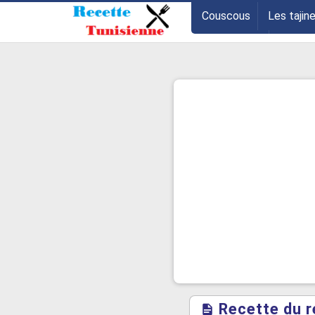
-->
Couscous
Les tajin
Les entrées
Astuce
Recette du r