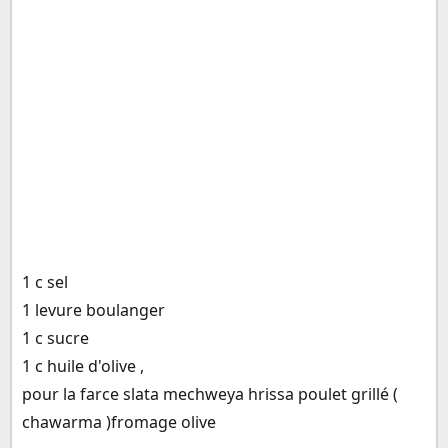
1 c sel
1 levure boulanger
1 c sucre
1 c huile d'olive ,
pour la farce slata mechweya hrissa poulet grillé (
chawarma )fromage olive