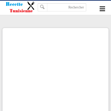
-->
≡