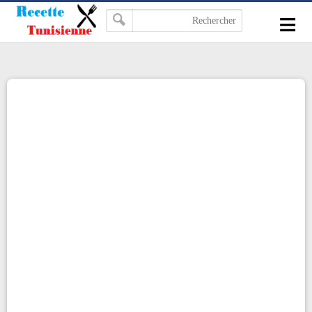
-->
≡