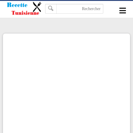
-->
≡