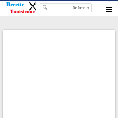
-->
≡