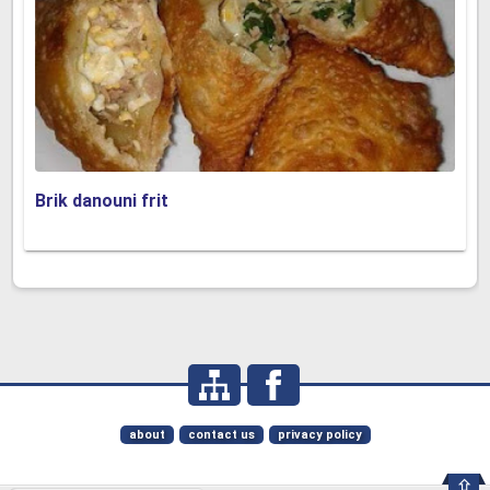
Brik danouni frit
about
contact us
privacy policy
⇪