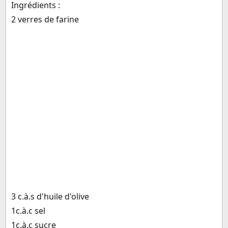
Ingrédients :
2 verres de farine
3 c.à.s d'huile d'olive
1c.à.c sel
1c.à.c sucre