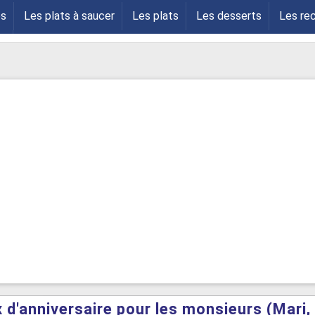
es
Les plats à saucer
Les plats
Les desserts
Les re
s
d'anniversaire pour les monsieurs (Mari, fr