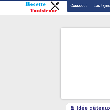
-->
Couscous
Les tajin
Les entrées
Astuce
Idée gâteaux 