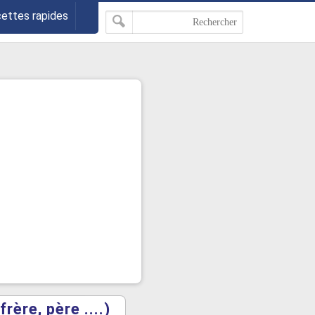
cettes rapides
ère, père ....)