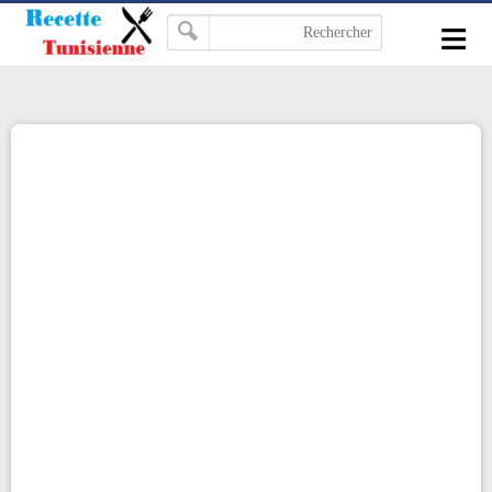
-->
≡