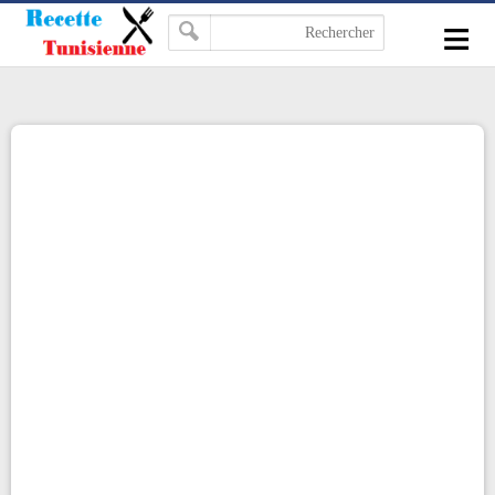
-->
≡