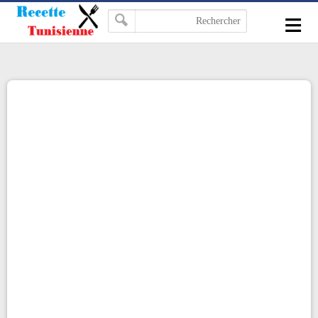
-->
≡