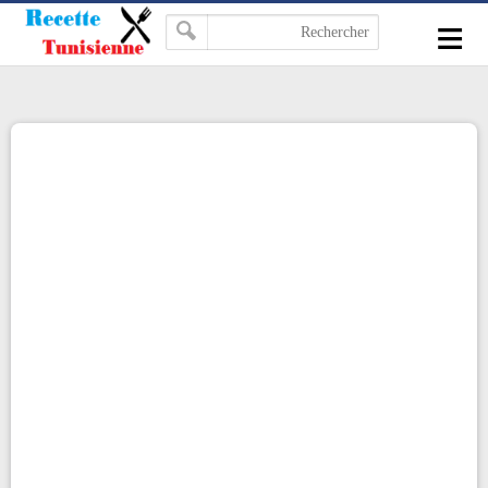
-->
≡