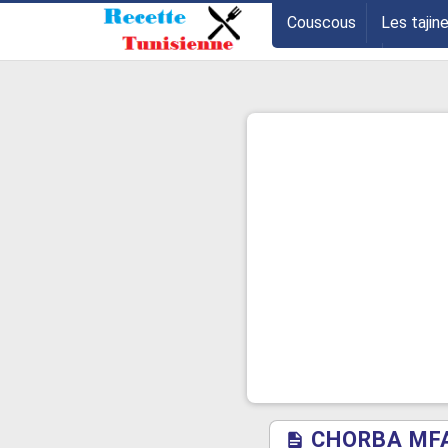
-->
Couscous
Les tajin
Les entrées
Astuce
CHORBA MFA