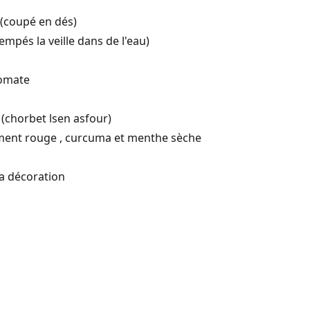
 (coupé en dés)
empés la veille dans de l'eau)
tomate
 (chorbet lsen asfour)
piment rouge , curcuma et menthe sèche
la décoration