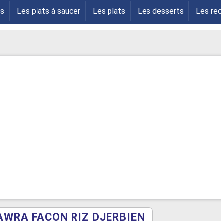
es
Les plats à saucer
Les plats
Les desserts
Les re
s
WRA FAÇON RIZ DJERBIEN