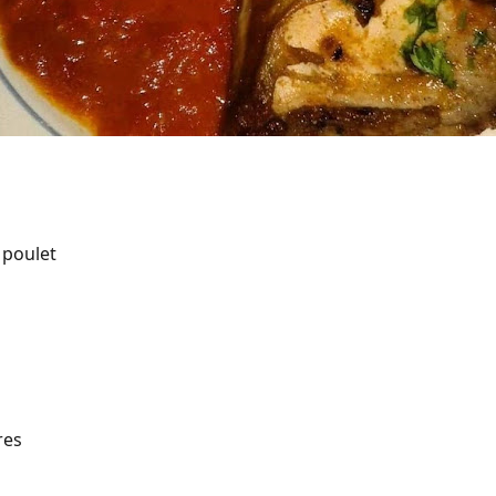
 poulet
res