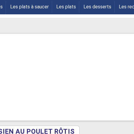
es
Les plats à saucer
Les plats
Les desserts
Les re
s
SIEN AU POULET RÔTIS