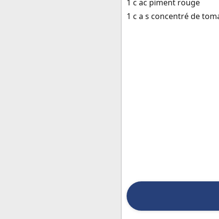
1 c ac piment rouge
1 c a s concentré de tom