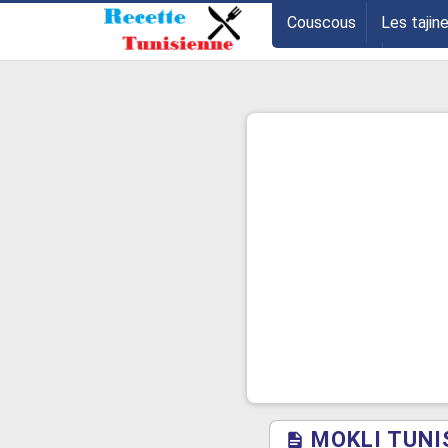
-->
Couscous
Les tajin
Les entrées
Astuce
MOKLI TUNI