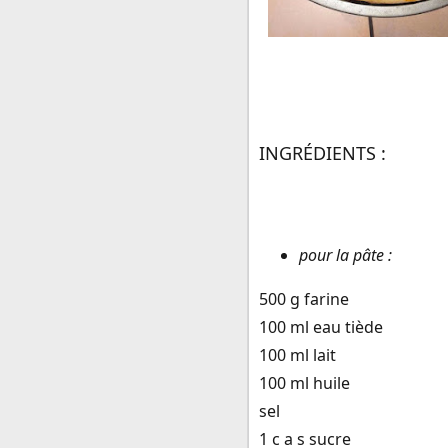
INGRÉDIENTS :
pour la pâte :
500 g farine
100 ml eau tiède
100 ml lait
100 ml huile
sel
1 c a s sucre