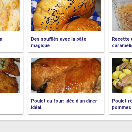
n
Des soufflés avec la pâte
Recette 
magique
caraméli
Poulet au four: idée d'un dîner
Poulet rô
idéal
pommes g