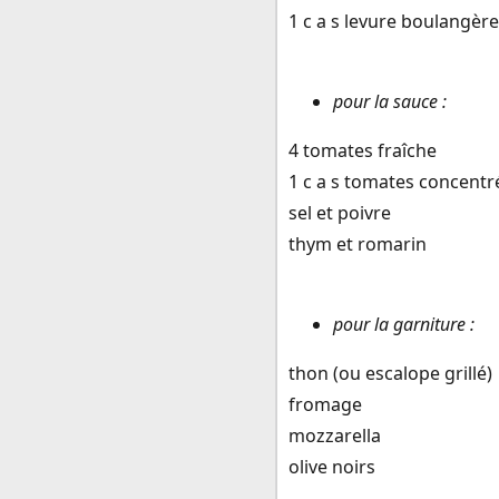
1 c a s levure boulangère
pour la sauce :
4 tomates fraîche
1 c a s tomates concentr
sel et poivre
thym et romarin
pour la garniture :
thon (ou escalope grillé)
fromage
mozzarella
olive noirs