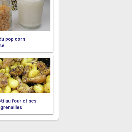
du pop corn
sé
ti au four et ses
renailles