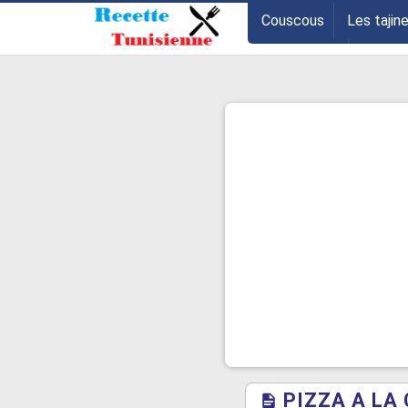
-->
Couscous
Les tajin
Les entrées
Astuce
PIZZA A LA