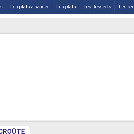
es
Les plats à saucer
Les plats
Les desserts
Les re
s
 CROÛTE