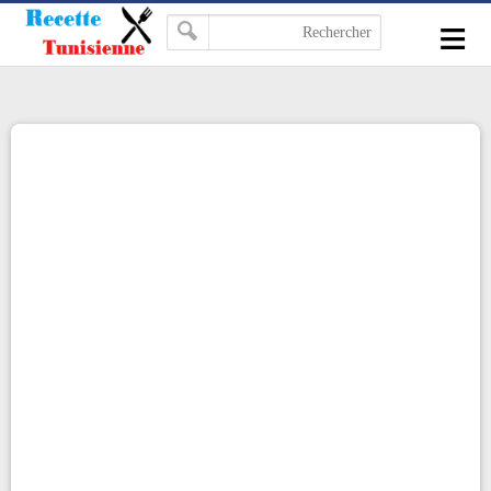
-->
≡