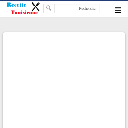
-->
≡