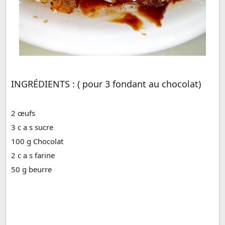
INGRÉDIENTS
 : (
 pour 3 fondant au chocolat)
2 œufs
3 c a s sucre 
100 g Chocolat 
2 c a s farine 
50 g beurre 