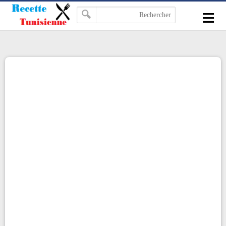
-->
≡