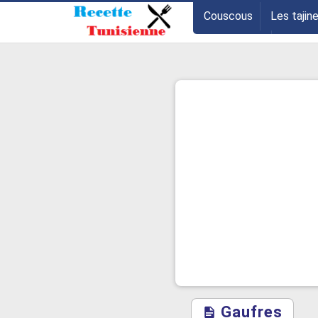
-->
Couscous
Les tajin
Les entrées
Astuce
Gaufres