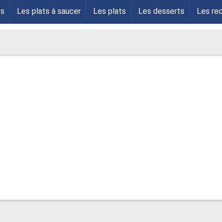
es
Les plats à saucer
Les plats
Les desserts
Les re
s